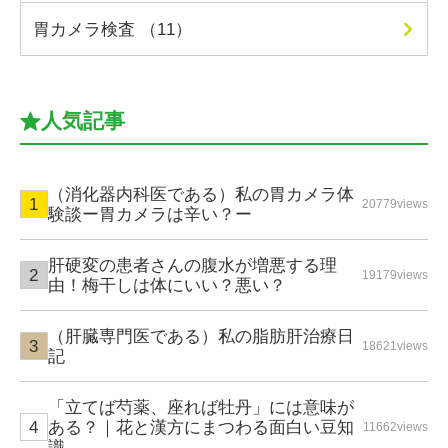
胃カメラ検査 （11）
人気記事
（消化器内科医である）私の胃カメラ体
20779views
験談ー胃カメラは辛い？ー
肝硬変の患者さんの腹水が増悪する理
19179views
由！梅干しは体にいい？悪い？
（肝臓専門医である）私の脂肪肝治療日
18621views
記
「立てば芍薬、座れば牡丹」には意味が
ある？｜花と漢方にまつわる面白い豆知
11662views
識