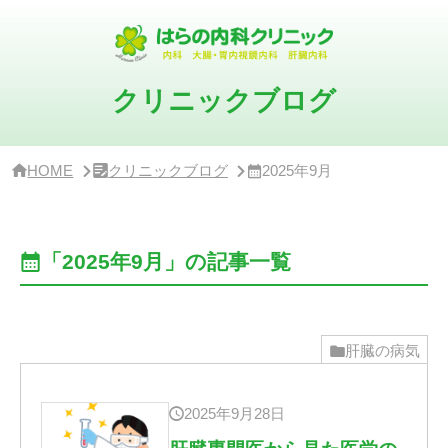
サ
イ
ド
バ
ー・
クリニックブログ
ク
リ
ニ
ッ
HOME
クリニックブログ
2025年9月
ク
概
要
「2025年9月」の記事一覧
肝臓の病気
2025年9月28日