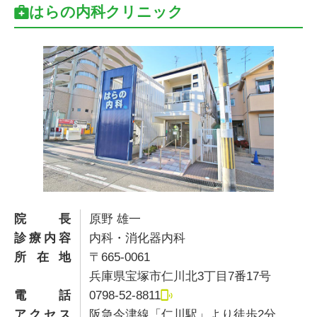
はらの内科クリニック
院長
原野 雄一
診療内容
内科・消化器内科
所在地
〒665-0061
兵庫県宝塚市仁川北3丁目7番17号
電話
0798-52-8811
アクセス
阪急今津線「仁川駅」より徒歩2分