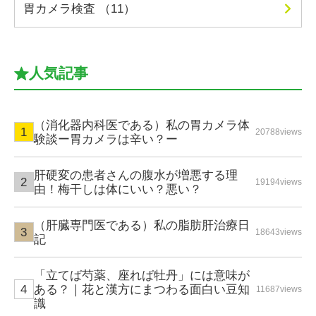
胃カメラ検査 （11）
人気記事
（消化器内科医である）私の胃カメラ体
20788views
験談ー胃カメラは辛い？ー
肝硬変の患者さんの腹水が増悪する理
19194views
由！梅干しは体にいい？悪い？
（肝臓専門医である）私の脂肪肝治療日
18643views
記
「立てば芍薬、座れば牡丹」には意味が
ある？｜花と漢方にまつわる面白い豆知
11687views
識