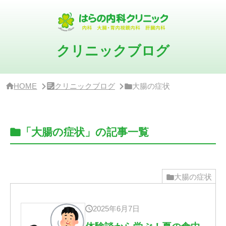
サ
イ
ド
バ
ー・
クリニックブログ
ク
リ
ニ
ッ
HOME
クリニックブログ
大腸の症状
ク
概
要
「大腸の症状」の記事一覧
大腸の症状
2025年6月7日