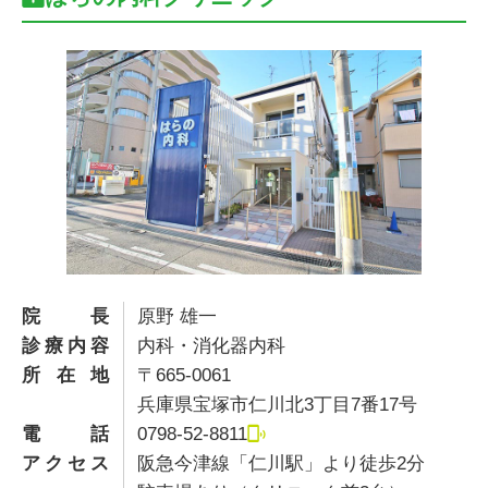
院長
原野 雄一
診療内容
内科・消化器内科
所在地
〒665-0061
兵庫県宝塚市仁川北3丁目7番17号
電話
0798-52-8811
アクセス
阪急今津線「仁川駅」より徒歩2分