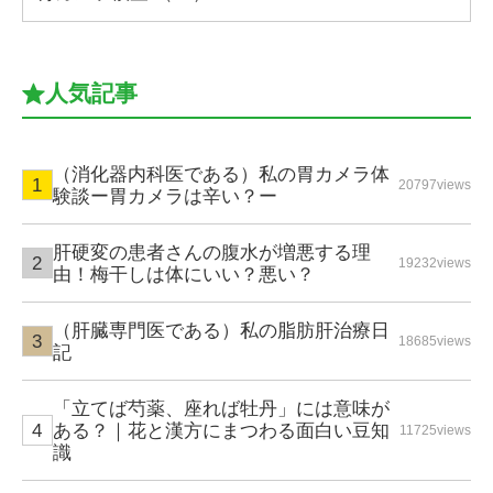
人気記事
（消化器内科医である）私の胃カメラ体
20797views
験談ー胃カメラは辛い？ー
肝硬変の患者さんの腹水が増悪する理
19232views
由！梅干しは体にいい？悪い？
（肝臓専門医である）私の脂肪肝治療日
18685views
記
「立てば芍薬、座れば牡丹」には意味が
ある？｜花と漢方にまつわる面白い豆知
11725views
識