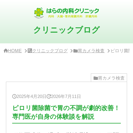
サ
イ
ド
バ
ー・
クリニックブログ
ク
リ
ニ
ッ
HOME
クリニックブログ
胃カメラ検査
ピロリ菌除
ク
概
要
胃カメラ検査
2025年4月20日
2026年7月11日
ピロリ菌除菌で胃の不調が劇的改善！
専門医が自身の体験談を解説