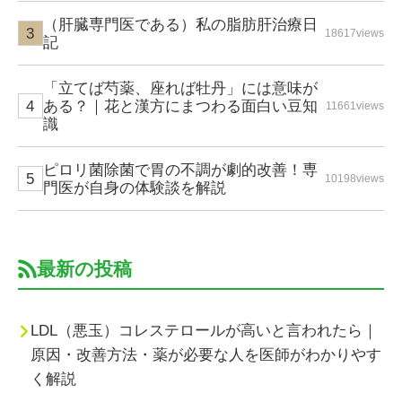
（肝臓専門医である）私の脂肪肝治療日
18617views
記
「立てば芍薬、座れば牡丹」には意味が
ある？｜花と漢方にまつわる面白い豆知
11661views
識
ピロリ菌除菌で胃の不調が劇的改善！専
10198views
門医が自身の体験談を解説
最新の投稿
LDL（悪玉）コレステロールが高いと言われたら｜
原因・改善方法・薬が必要な人を医師がわかりやす
く解説