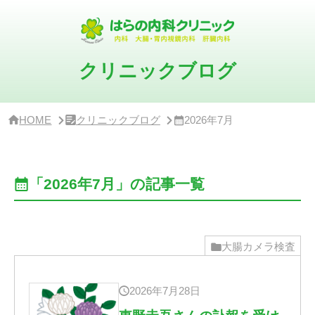
サ
イ
ド
バ
ー・
クリニックブログ
ク
リ
ニ
ッ
HOME
クリニックブログ
2026年7月
ク
概
要
「2026年7月」の記事一覧
大腸カメラ検査
2026年7月28日