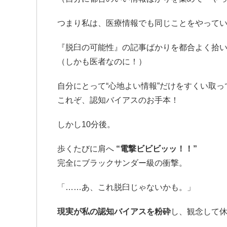
つまり私は、医療情報でも同じことをやって
『脱臼の可能性』の記事ばかりを都合よく拾
（しかも医者なのに！）
自分にとって“心地よい情報”だけをすくい取っ
これぞ、認知バイアスのお手本！
しかし10分後。
歩くたびに肩へ
“電撃ビビビッッ！！”
完全にブラックサンダー級の衝撃。
「……あ、これ脱臼じゃないかも。」
現実が私の認知バイアスを粉砕
し、観念して