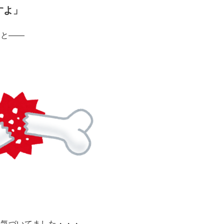
すよ」
くと——
々気づいてました・・・