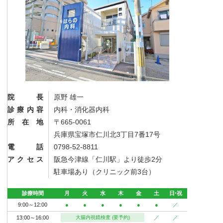
院長
原野 雄一
診療内容
内科・消化器内科
所在地
〒665-0061
兵庫県宝塚市仁川北3丁目7番17号
電話
0798-52-8811
アクセス
阪急今津線「仁川駅」より徒歩2分
駐車場あり（クリニック前3台）