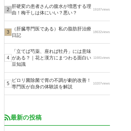
肝硬変の患者さんの腹水が増悪する理
19187views
由！梅干しは体にいい？悪い？
（肝臓専門医である）私の脂肪肝治療
18632views
日記
「立てば芍薬、座れば牡丹」には意味
がある？｜花と漢方にまつわる面白い
11681views
豆知識
ピロリ菌除菌で胃の不調が劇的改善！
10207views
専門医が自身の体験談を解説
最新の投稿