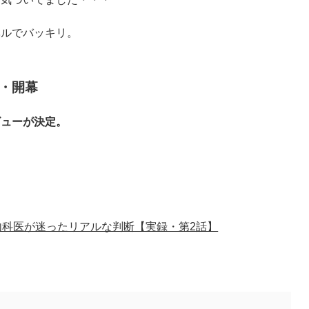
ベルでバッキリ。
篇・開幕
ビューが決定。
科医が迷ったリアルな判断【実録・第2話】