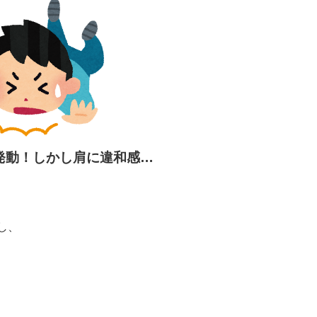
発動！しかし肩に違和感…
。
し、