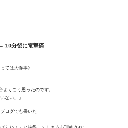
→ 10分後に電撃痛
よっては大惨事》
都合よくこう思ったのです。
違いない。」
前ブログでも書いた
っぱりね！」と納得してしまう心理的クセ）