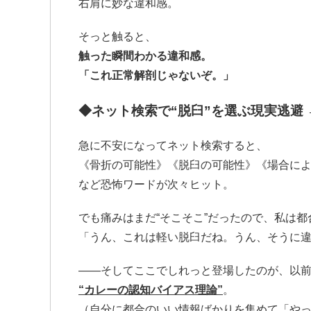
右肩に妙な違和感。
そっと触ると、
触った瞬間わかる違和感。
「これ正常解剖じゃないぞ。」
◆
ネット検索で“脱臼”を選ぶ現実逃避 
急に不安になってネット検索すると、
《骨折の可能性》《脱臼の可能性》《場合に
など恐怖ワードが次々ヒット。
でも痛みはまだ“そこそこ”だったので、私は
「うん、これは軽い脱臼だね。うん、そうに
——そしてここでしれっと登場したのが、以
“カレーの認知バイアス理論”
。
（自分に都合のいい情報ばかりを集めて「や