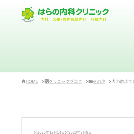
サ
イ
ド
バ
ー・
ク
リ
ニ
ッ
ク
概
要
HOME
クリニックブログ
その他
犬の散歩で
2025年12月14日
2026年3月8日