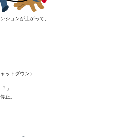
テンションが上がって、
シャットダウン）
ょ？」
と停止。