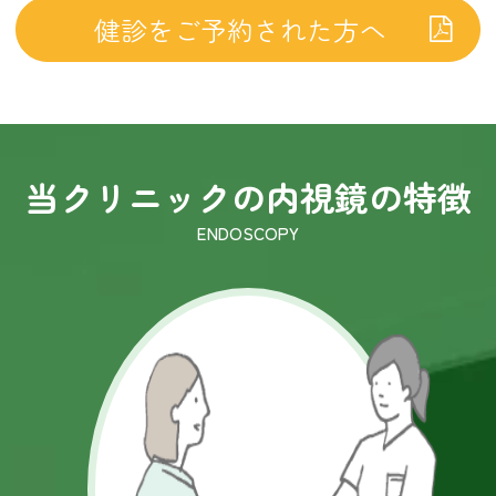
2016.08.26
健診をご予約された方へ
地域の活動
2016.05.20
胃がんリスクのスコアシートについて
2016.05.02
当クリニックの内視鏡の特徴
受け忘れていませんか？？健康診断
2016.03.31
更新のお知らせ
2016.02.24
患者の皆さまへ
2016.01.28
「頼りになる地元のドクター」に掲載
されました！
2015.12.01