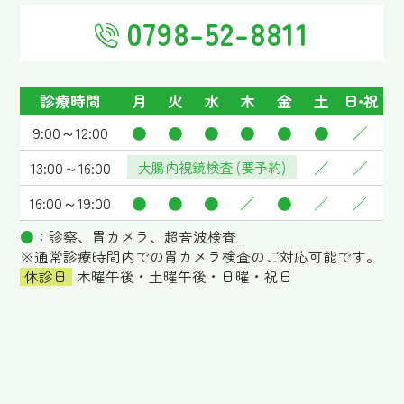
0798-52-8811
診療時間
月
火
水
木
金
土
日･祝
9:00～12:00
●
●
●
●
●
●
／
13:00～16:00
大腸内視鏡検査 (要予約)
／
／
16:00～19:00
●
●
●
／
●
／
／
●
：診察、胃カメラ、超音波検査
※通常診療時間内での胃カメラ検査のご対応可能です。
休診日
木曜午後・土曜午後・日曜・祝日