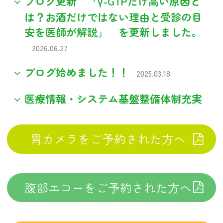
ブログ更新 「γ-GTPだけ高い原因と
は？お酒だけではない理由と受診の目
安を医師が解説」 を更新しました。
2026.06.27
ブログ始めました！！
2025.03.18
医療情報・システム基盤整備体制充実
加算につきまして
2022.10.28
胃カメラをご予約された方へ
神戸新聞朝刊「カルテQ&A」に当院院
長が回答した記事が掲載されました。
2022.07.01
腹部エコーをご予約された方へ
院長がラジオ出演します。
2017.01.30
地域の活動