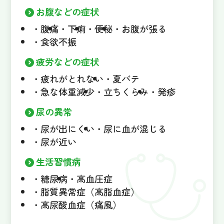
お腹などの症状
腹痛
下痢
便秘
お腹が張る
食欲不振
疲労などの症状
疲れがとれない
夏バテ
急な体重減少
立ちくらみ
発疹
尿の異常
尿が出にくい
尿に血が混じる
尿が近い
生活習慣病
糖尿病
高血圧症
脂質異常症（高脂血症）
高尿酸血症（痛風）