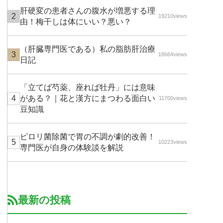
肝硬変の患者さんの腹水が増悪する理
19210views
由！梅干しは体にいい？悪い？
（肝臓専門医である）私の脂肪肝治療
18664views
日記
「立てば芍薬、座れば牡丹」には意味
がある？｜花と漢方にまつわる面白い
11700views
豆知識
ピロリ菌除菌で胃の不調が劇的改善！
10223views
専門医が自身の体験談を解説
最新の投稿