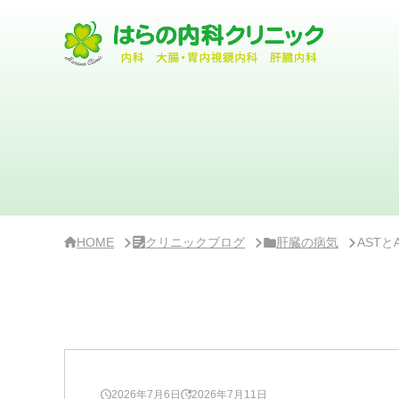
サ
イ
ド
バ
ー・
ク
リ
ニ
ッ
ク
概
要
HOME
クリニックブログ
肝臓の病気
AST
2026年7月6日
2026年7月11日