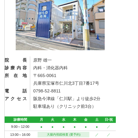
院長
原野 雄一
診療内容
内科・消化器内科
所在地
〒665-0061
兵庫県宝塚市仁川北3丁目7番17号
電話
0798-52-8811
アクセス
阪急今津線「仁川駅」より徒歩2分
駐車場あり（クリニック前3台）