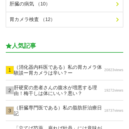
肝臓の病気 （10）
胃カメラ検査 （12）
人気記事
（消化器内科医である）私の胃カメラ体
20823views
験談ー胃カメラは辛い？ー
肝硬変の患者さんの腹水が増悪する理
19272views
由！梅干しは体にいい？悪い？
（肝臓専門医である）私の脂肪肝治療日
18737views
記
「立てば芍薬、座れば牡丹」には意味が