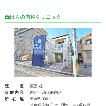
はらの内科クリニック
院長
原野 雄一
診療内容
内科・消化器内科
所在地
〒665-0061
兵庫県宝塚市仁川北3丁目7番17号