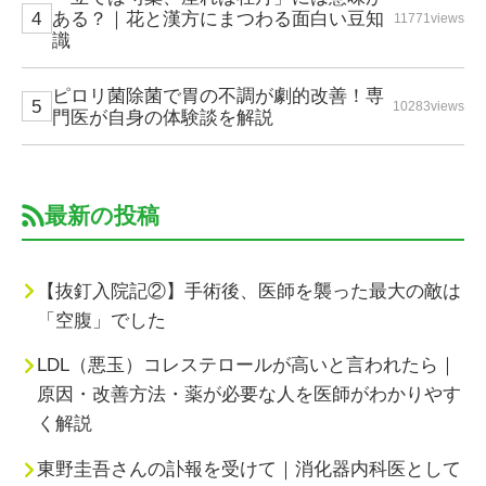
ある？｜花と漢方にまつわる面白い豆知
11771views
識
ピロリ菌除菌で胃の不調が劇的改善！専
10283views
門医が自身の体験談を解説
最新の投稿
【抜釘入院記②】手術後、医師を襲った最大の敵は
「空腹」でした
LDL（悪玉）コレステロールが高いと言われたら｜
原因・改善方法・薬が必要な人を医師がわかりやす
く解説
東野圭吾さんの訃報を受けて｜消化器内科医として