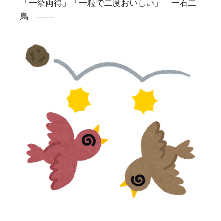
「一挙両得」「一粒で二度おいしい」「一石二
鳥」――