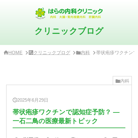
サ
イ
ド
バ
ー・
クリニックブログ
ク
リ
ニ
ッ
HOME
クリニックブログ
内科
帯状疱疹ワクチンで
ク
概
要
内科
2025年6月29日
帯状疱疹ワクチンで認知症予防？ ―
一石二鳥の医療最新トピック