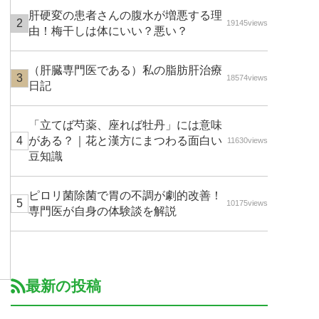
肝硬変の患者さんの腹水が増悪する理
19145views
由！梅干しは体にいい？悪い？
（肝臓専門医である）私の脂肪肝治療
18574views
日記
「立てば芍薬、座れば牡丹」には意味
がある？｜花と漢方にまつわる面白い
11630views
豆知識
ピロリ菌除菌で胃の不調が劇的改善！
10175views
専門医が自身の体験談を解説
最新の投稿