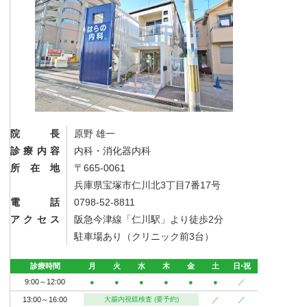
院長
原野 雄一
診療内容
内科・消化器内科
所在地
〒665-0061
兵庫県宝塚市仁川北3丁目7番17号
電話
0798-52-8811
アクセス
阪急今津線「仁川駅」より徒歩2分
駐車場あり（クリニック前3台）