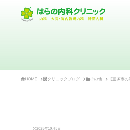
サ
イ
ド
バ
ー・
ク
リ
ニ
ッ
ク
概
要
HOME
クリニックブログ
その他
【宝塚市の
2025年10月5日