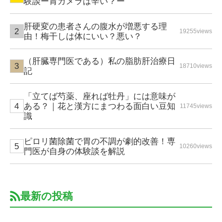
験談ー胃カメラは辛い？ー
肝硬変の患者さんの腹水が増悪する理
19255views
由！梅干しは体にいい？悪い？
（肝臓専門医である）私の脂肪肝治療日
18710views
記
「立てば芍薬、座れば牡丹」には意味が
ある？｜花と漢方にまつわる面白い豆知
11745views
識
ピロリ菌除菌で胃の不調が劇的改善！専
10260views
門医が自身の体験談を解説
最新の投稿