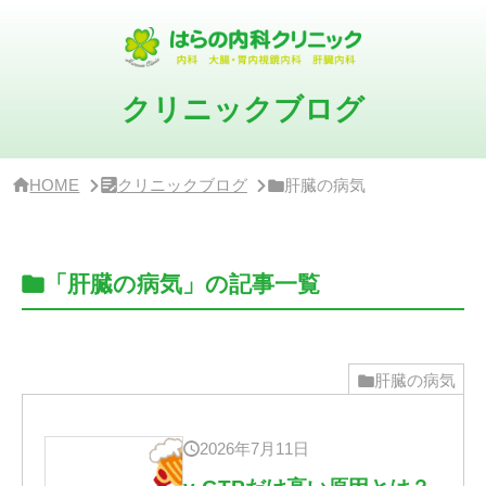
サ
イ
ド
バ
ー・
クリニックブログ
ク
リ
ニ
ッ
HOME
クリニックブログ
肝臓の病気
ク
概
要
「肝臓の病気」の記事一覧
肝臓の病気
2026年7月11日