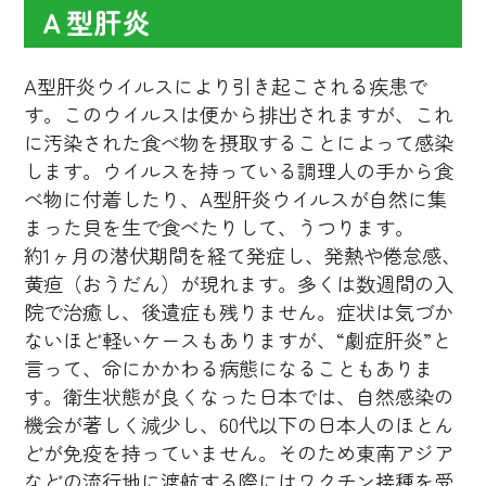
Ａ型肝炎
A型肝炎ウイルスにより引き起こされる疾患で
す。このウイルスは便から排出されますが、これ
に汚染された食べ物を摂取することによって感染
します。ウイルスを持っている調理人の手から食
べ物に付着したり、A型肝炎ウイルスが自然に集
まった貝を生で食べたりして、うつります。
約1ヶ月の潜伏期間を経て発症し、発熱や倦怠感、
黄疸（おうだん）が現れます。多くは数週間の入
院で治癒し、後遺症も残りません。症状は気づか
ないほど軽いケースもありますが、“劇症肝炎”と
言って、命にかかわる病態になることもありま
す。衛生状態が良くなった日本では、自然感染の
機会が著しく減少し、60代以下の日本人のほとん
どが免疫を持っていません。そのため東南アジア
などの流行地に渡航する際にはワクチン接種を受