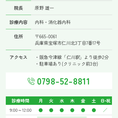
院長
原野 雄一
診療内容
内科・消化器内科
住所
〒665-0061
兵庫県宝塚市仁川北3丁目7番17号
アクセス
・阪急今津線「
仁川駅
」より徒歩2分
・駐車場あり(クリニック前3台)
0798-52-8811
診療時間
月
火
水
木
金
土
日･祝
9:00～12:00
●
●
●
●
●
●
／