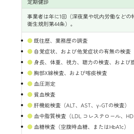
定期健診
事業者は年に1回（深夜業や坑内労働などの
衛生規則第44条）。
既往歴、業務歴の調査
自覚症状、および他覚症状の有無の検査
身長、体重、視力、聴力の検査、および
胸部X線検査、および喀痰検査
血圧測定
貧血検査
肝機能検査（ALT、AST、γ-GTの検査）
血中脂質検査（LDL コレステロール、H
血糖検査（空腹時血糖、またはHbA1c）