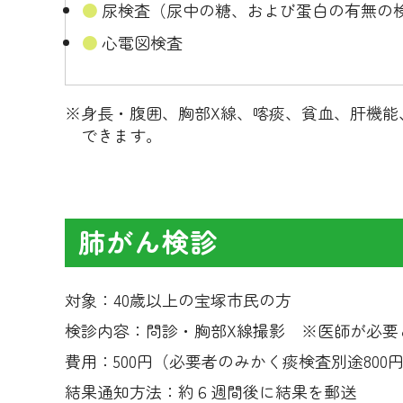
尿検査（尿中の糖、および蛋白の有無の
心電図検査
※身長・腹囲、胸部X線、喀痰、貧血、肝機能
できます。
肺がん検診
対象：
40歳以上の宝塚市民の方
検診内容：
問診・胸部X線撮影 ※医師が必要と
費用：
500円（必要者のみかく痰検査別途800
結果通知方法：
約６週間後に結果を郵送