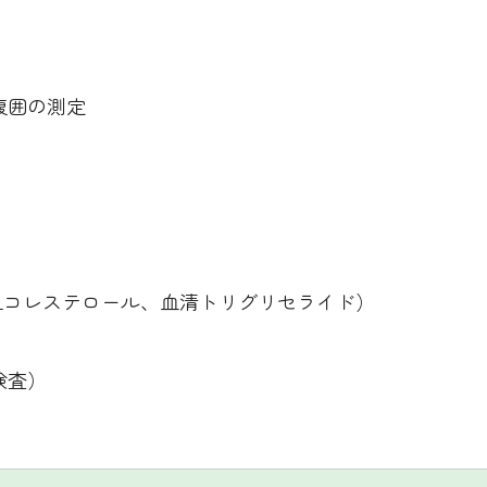
腹囲の測定
DLコレステロール、血清トリグリセライド）
検査）