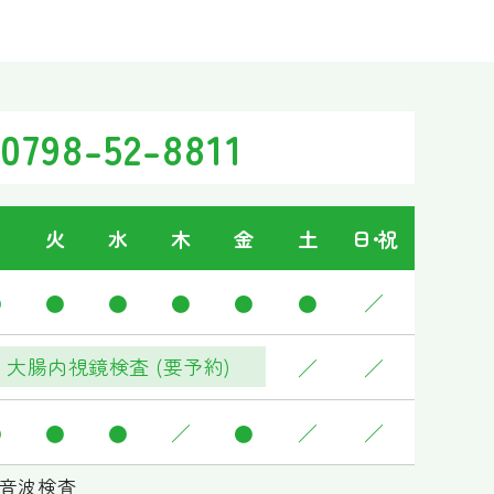
0798-52-8811
月
火
水
木
金
土
日･祝
●
●
●
●
●
●
／
大腸内視鏡検査 (要予約)
／
／
●
●
●
／
●
／
／
音波検査