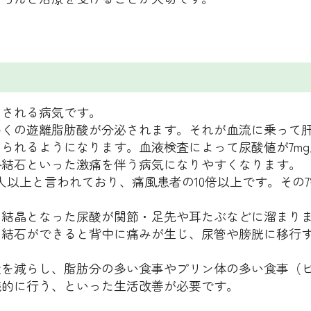
らされる病気です。
多くの遊離脂肪酸が分泌されます。それが血流に乗って
られるようになります。血液検査によって尿酸値が7mg
路結石といった激痛を伴う病気になりやすくなります。
万人以上と言われており、痛風患者の10倍以上です。その
、結晶となった尿酸が関節・足先や耳たぶなどに溜まり
て結石ができると背中に痛みが生じ、尿管や膀胱に移行
量を減らし、脂肪分の多い食事やプリン体の多い食事（
続的に行う、といった生活改善が必要です。