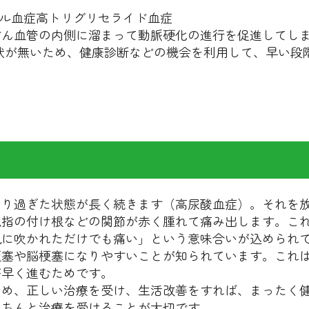
ール血症高トリグリセライド血症
どん血管の内側に溜まって動脈硬化の進行を促進してし
状が無いため、健康診断などの機会を利用して、早い段
なり過ぎた状態が長く続きます（高尿酸血症）。それを
親指の付け根などの関節が赤く腫れて痛み出します。こ
風に吹かれただけでも痛い」という意味合いが込められ
梗塞や脳梗塞になりやすいことが知られています。これ
が早く進むためです。
ため、正しい治療を受け、生活改善をすれば、まったく
きちんと治療を受けることが大切です。