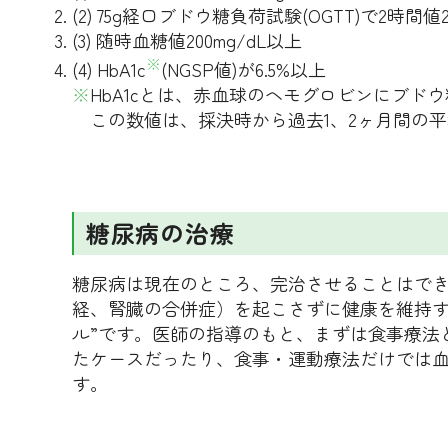
(2) 75g経口ブドウ糖負荷試験(OGTT)で2時間値2
(3) 随時血糖値200mg/dL以上
※
(4) HbA1c
(NGSP値)が6.5%以上
※
HbA1cとは、赤血球のヘモグロビンにブド
この数値は、採決時から過去1、2ヶ月間の
糖尿病の治療
糖尿病は現在のところ、完治させることはで
経、腎臓の合併症）を起こさずに健康を維持す
ル”です。医師の指導のもと、まずは食事療法
たケースだったり、食事・運動療法だけでは
す。