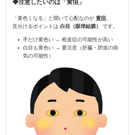
◆注意したいのは「黄疸」
「黄色くなる」と聞いて心配なのが
黄疸
。
見分けるポイントは
白目（眼球結膜）
です。
手だけ黄色い → 柑皮症の可能性が高い
白目も黄色い → 要注意（肝臓・胆道の病
気の可能性）