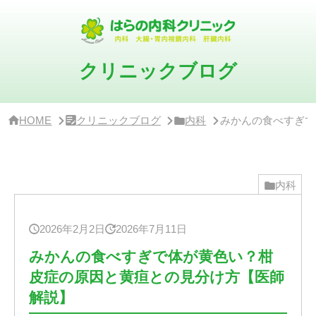
サ
イ
ド
バ
ー・
クリニックブログ
ク
リ
ニ
ッ
HOME
クリニックブログ
内科
みかんの食べすぎで
ク
概
要
内科
2026年2月2日
2026年7月11日
みかんの食べすぎで体が黄色い？柑
皮症の原因と黄疸との見分け方【医師
解説】