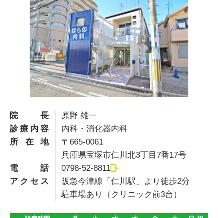
院長
原野 雄一
診療内容
内科・消化器内科
所在地
〒665-0061
兵庫県宝塚市仁川北3丁目7番17号
電話
0798-52-8811
アクセス
阪急今津線「仁川駅」より徒歩2分
駐車場あり（クリニック前3台）