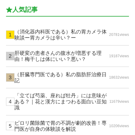
人気記事
（消化器内科医である）私の胃カメラ体
20781views
験談ー胃カメラは辛い？ー
肝硬変の患者さんの腹水が増悪する理
19187views
由！梅干しは体にいい？悪い？
（肝臓専門医である）私の脂肪肝治療日
18632views
記
「立てば芍薬、座れば牡丹」には意味が
ある？｜花と漢方にまつわる面白い豆知
11679views
識
ピロリ菌除菌で胃の不調が劇的改善！専
10206views
門医が自身の体験談を解説